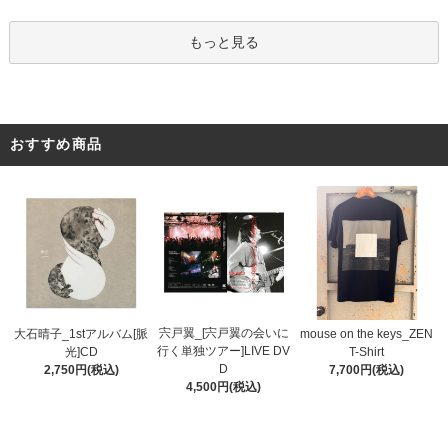
もっと見る
おすすめ商品
宍戸翼_[宍戸翼の会いに
大石晴子_1stアルバム[脈
mouse on the keys_ZEN
行く単独ツアー]LIVE DV
光]CD
T-Shirt
D
2,750円(税込)
7,700円(税込)
4,500円(税込)