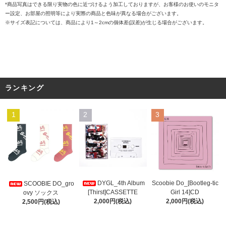
*商品写真はできる限り実物の色に近づけるよう加工しておりますが、お客様のお使いのモニタ
ー設定、お部屋の照明等により実際の商品と色味が異なる場合がございます。
※サイズ表記については、商品により1～2cmの個体差(誤差)が生じる場合がございます。
ランキング
1
2
3
DYGL_4th Album
Scoobie Do_[Bootleg-tic
SCOOBIE DO_gro
[Thirst]CASSETTE
Girl 14]CD
ovy ソックス
2,000円(税込)
2,000円(税込)
2,500円(税込)