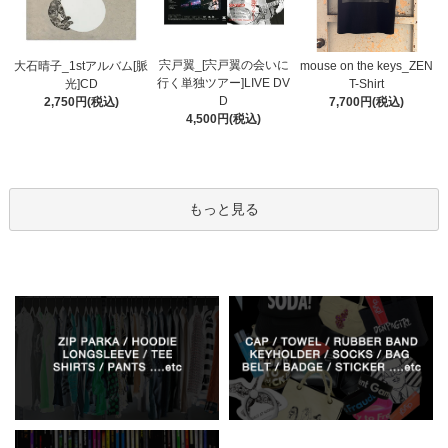
宍戸翼_[宍戸翼の会いに
大石晴子_1stアルバム[脈
mouse on the keys_ZEN
行く単独ツアー]LIVE DV
光]CD
T-Shirt
D
2,750円(税込)
7,700円(税込)
4,500円(税込)
もっと見る