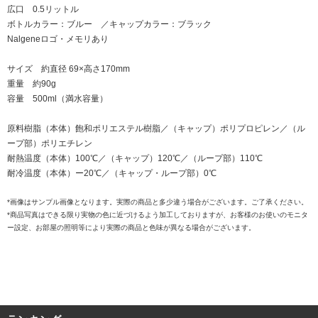
広口 0.5リットル
ボトルカラー：ブルー ／キャップカラー：ブラック
Nalgeneロゴ・メモリあり
サイズ 約直径 69×高さ170mm
重量 約90g
容量 500ml（満水容量）
原料樹脂（本体）飽和ポリエステル樹脂／（キャップ）ポリプロピレン／（ル
ープ部）ポリエチレン
耐熱温度（本体）100℃／（キャップ）120℃／（ループ部）110℃
耐冷温度（本体）ー20℃／（キャップ・ループ部）0℃
*画像はサンプル画像となります。実際の商品と多少違う場合がございます。ご了承ください。
*商品写真はできる限り実物の色に近づけるよう加工しておりますが、お客様のお使いのモニタ
ー設定、お部屋の照明等により実際の商品と色味が異なる場合がございます。