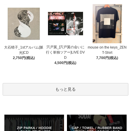
宍戸翼_[宍戸翼の会いに
大石晴子_1stアルバム[脈
mouse on the keys_ZEN
行く単独ツアー]LIVE DV
光]CD
T-Shirt
D
2,750円(税込)
7,700円(税込)
4,500円(税込)
もっと見る