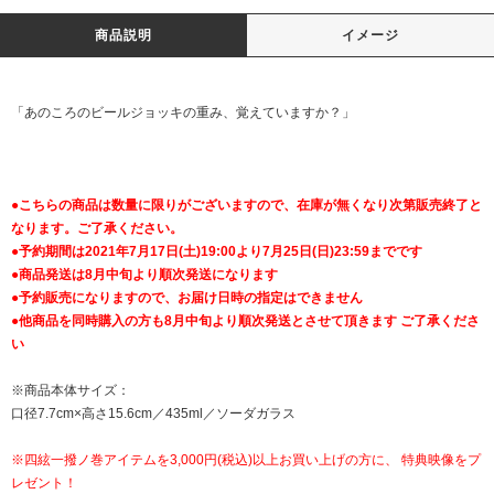
商品説明
イメージ
「あのころのビールジョッキの重み、覚えていますか？」
●こちらの商品は数量に限りがございますので、在庫が無くなり次第販売終了と
なります。ご了承ください。
●予約期間は2021年7月17日(土)19:00より7月25日(日)23:59までです
●商品発送は8月中旬より順次発送になります
●予約販売になりますので、お届け日時の指定はできません
●他商品を同時購入の方も8月中旬より順次発送とさせて頂きます ご了承くださ
い
※商品本体サイズ：
口径7.7cm×高さ15.6cm／435ml／ソーダガラス
※四絃一撥ノ巻アイテムを3,000円(税込)以上お買い上げの方に、 特典映像をプ
レゼント！