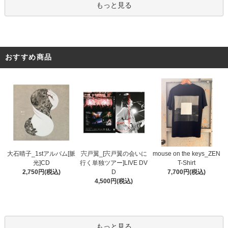
もっと見る
おすすめ商品
宍戸翼_[宍戸翼の会いに
大石晴子_1stアルバム[脈
mouse on the keys_ZEN
行く単独ツアー]LIVE DV
光]CD
T-Shirt
D
2,750円(税込)
7,700円(税込)
4,500円(税込)
もっと見る