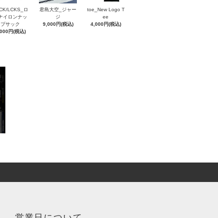
CK/LCKS_ロ
君島大空_ジャー
toe_New Logo T
ナイロンナッ
ジ
ee
プサック
9,000円(税込)
4,000円(税込)
,000円(税込)
営業日について