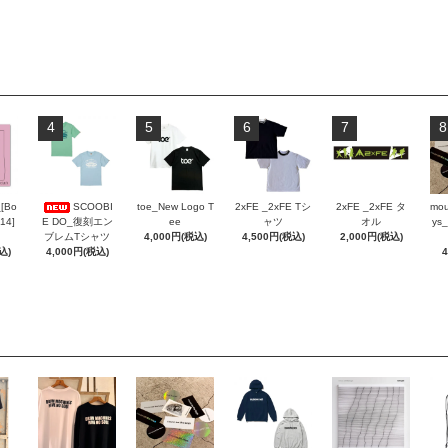
4
5
6
7
8
_[Bo
SCOOBI
toe_New Logo T
2xFE _2xFE Tシ
2xFE _2xFE タ
mou
 14]
E DO_復刻エン
ee
ャツ
オル
ys_
ブレムTシャツ
4,000円(税込)
4,500円(税込)
2,000円(税込)
込)
4,000円(税込)