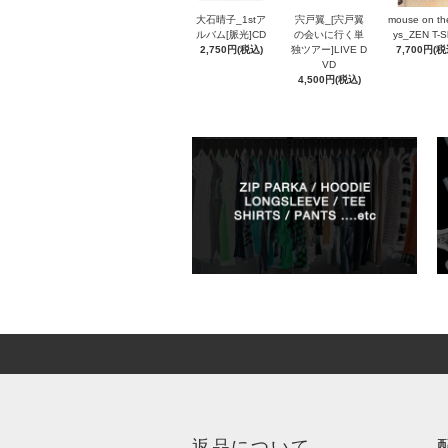
大石晴子_1stア
宍戸翼_[宍戸翼
mouse on th
ルバム[脈光]CD
の会いに行く単
ys_ZEN T-Sh
2,750円(税込)
独ツアー]LIVE D
7,700円(税
VD
4,500円(税込)
返品について