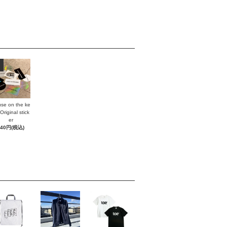
se on the ke
Original stick
er
440円(税込)