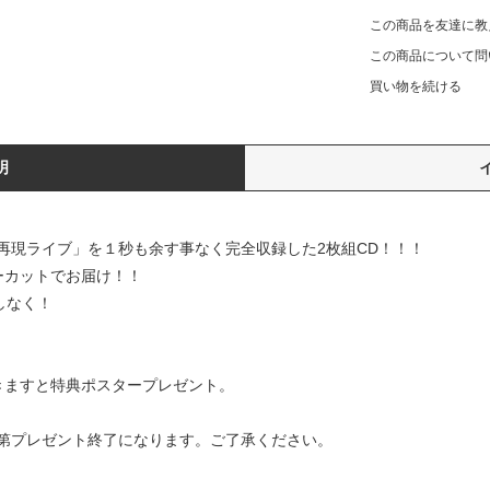
この商品を友達に教
この商品について問
買い物を続ける
明
 「はしけ再現ライブ」を１秒も余す事なく完全収録した2枚組CD！！！
ーカットでお届け！！
しなく！
だきますと特典ポスタープレゼント。
第プレゼント終了になります。ご了承ください。