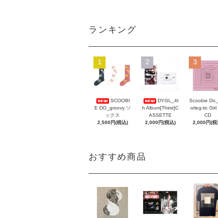
ランキング
1
2
3
Scoobie Do
SCOOBI
DYGL_4t
otleg-tic Girl
E DO_groovy ソ
h Album[Thirst]C
CD
ックス
ASSETTE
2,000円(税
2,500円(税込)
2,000円(税込)
おすすめ商品