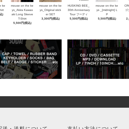
e ke
mouse on the ke
mouse on the ke
HUSKING BEE_
mouse on the ke
CR
irt
ys_Akira Kawas
ys_Original stick
30th Anniversary
ys _[midnight] L
ゴ
込)
aki Long Sleeve
er SET
Tour フーディ
P
T-Shirt
3,300円(税込)
5,500円(税込)
5,500円(税込)
2
5,500円(税込)
配送・送料について
支払い方法について