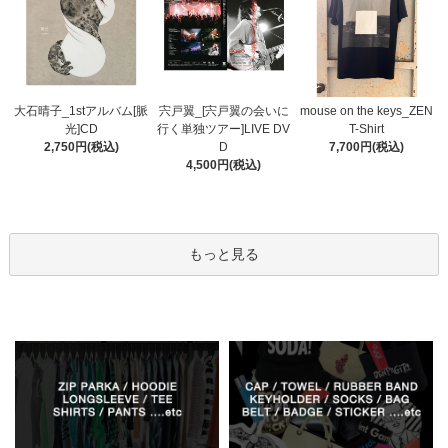
宍戸翼_[宍戸翼の会いに
大石晴子_1stアルバム[脈
mouse on the keys_ZEN
行く単独ツアー]LIVE DV
光]CD
T-Shirt
D
2,750円(税込)
7,700円(税込)
4,500円(税込)
もっと見る