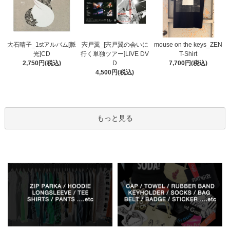
宍戸翼_[宍戸翼の会いに
大石晴子_1stアルバム[脈
mouse on the keys_ZEN
行く単独ツアー]LIVE DV
光]CD
T-Shirt
D
2,750円(税込)
7,700円(税込)
4,500円(税込)
もっと見る