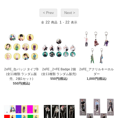
< Prev
Next >
22
1
22
全
商品
-
表示
2xFE_缶バッジ タイプB
2xFE _2×FE Badge 2個
2xFE_アクリルキーホル
(全11種類 ランダム販
(全11種類 ランダム販売)
ダー
売、2個1セット)
550円(税込)
1,000円(税込)
550円(税込)