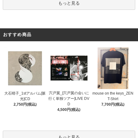
もっと見る
おすすめ商品
宍戸翼_[宍戸翼の会いに
大石晴子_1stアルバム[脈
mouse on the keys_ZEN
行く単独ツアー]LIVE DV
光]CD
T-Shirt
D
2,750円(税込)
7,700円(税込)
4,500円(税込)
もっと見る