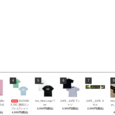
4
5
6
7
8
_[Bo
SCOOBI
toe_New Logo T
2xFE _2xFE Tシ
2xFE _2xFE タ
mou
 14]
E DO_復刻エン
ee
ャツ
オル
ys_
ブレムTシャツ
4,000円(税込)
4,500円(税込)
2,000円(税込)
込)
4,000円(税込)