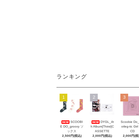
ランキング
1
2
3
Scoobie Do
SCOOBI
DYGL_4t
otleg-tic Girl
E DO_groovy ソ
h Album[Thirst]C
CD
ックス
ASSETTE
2,000円(税
2,500円(税込)
2,000円(税込)