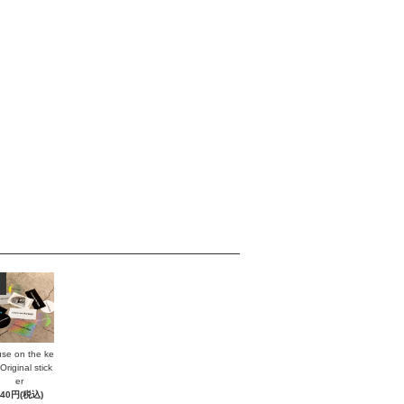
se on the ke
Original stick
er
440円(税込)