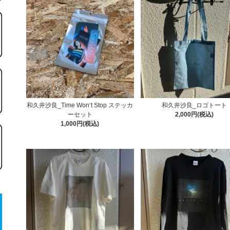
和久井沙良_Time Won‘t Stop ステッカ
和久井沙良_ロゴトート
ーセット
2,000円(税込)
1,000円(税込)