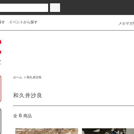
探す
イベントから探す
メルマガ
ホーム
>
和久井沙良
和久井沙良
6
全
商品