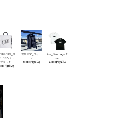
CK/LCKS_ロ
君島大空_ジャー
toe_New Logo T
ナイロンナッ
ジ
ee
プサック
9,000円(税込)
4,000円(税込)
,000円(税込)