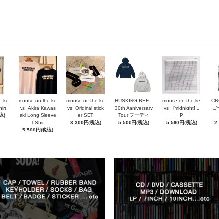
e ke
mouse on the ke
mouse on the ke
HUSKING BEE_
mouse on the ke
CR
irt
ys_Akira Kawas
ys_Original stick
30th Anniversary
ys _[midnight] L
ゴ
込)
aki Long Sleeve
er SET
Tour フーディ
P
T-Shirt
3,300円(税込)
5,500円(税込)
5,500円(税込)
2
5,500円(税込)