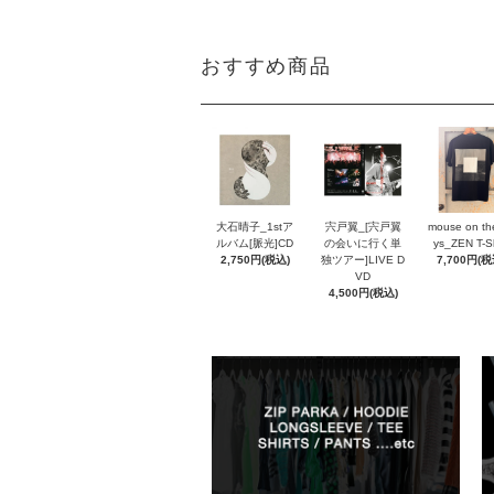
おすすめ商品
大石晴子_1stア
宍戸翼_[宍戸翼
mouse on th
ルバム[脈光]CD
の会いに行く単
ys_ZEN T-Sh
2,750円(税込)
独ツアー]LIVE D
7,700円(税
VD
4,500円(税込)