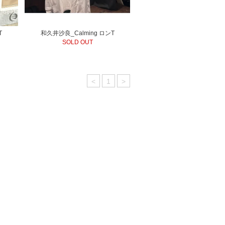
T
和久井沙良_Calming ロンT
SOLD OUT
<
1
>