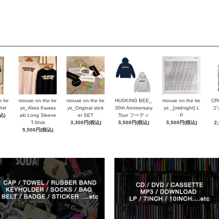
e ke
mouse on the ke
mouse on the ke
HUSKING BEE_
mouse on the ke
CR
irt
ys_Akira Kawas
ys_Original stick
30th Anniversary
ys _[midnight] L
ゴ
込)
aki Long Sleeve
er SET
Tour フーディ
P
T-Shirt
3,300円(税込)
5,500円(税込)
5,500円(税込)
2
5,500円(税込)