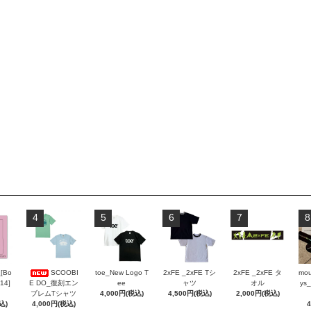
4
5
6
7
8
_[Bo
SCOOBI
toe_New Logo T
2xFE _2xFE Tシ
2xFE _2xFE タ
mou
 14]
E DO_復刻エン
ee
ャツ
オル
ys_
ブレムTシャツ
4,000円(税込)
4,500円(税込)
2,000円(税込)
込)
4,000円(税込)