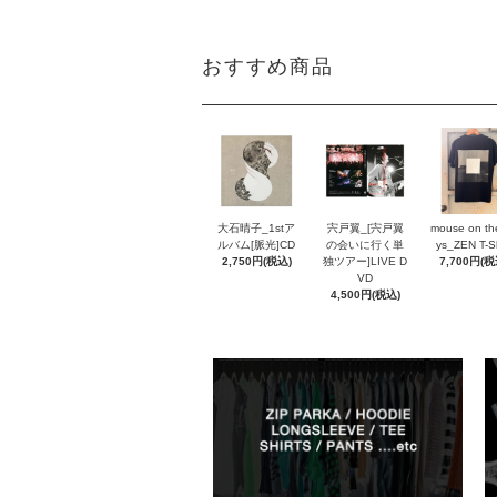
おすすめ商品
大石晴子_1stア
宍戸翼_[宍戸翼
mouse on th
ルバム[脈光]CD
の会いに行く単
ys_ZEN T-Sh
2,750円(税込)
独ツアー]LIVE D
7,700円(税
VD
4,500円(税込)