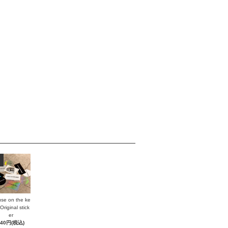
se on the ke
Original stick
er
440円(税込)