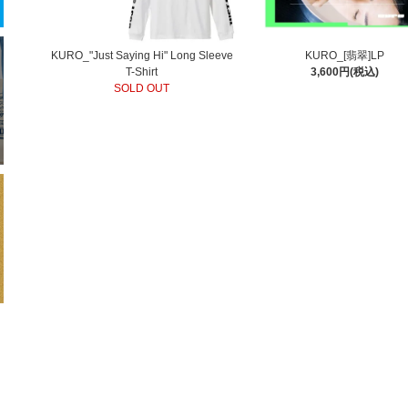
KURO_"Just Saying Hi" Long Sleeve
KURO_[翡翠]LP
T-Shirt
3,600円(税込)
SOLD OUT