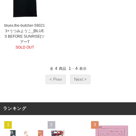
blues.the-butcher-59021
3+うつみようこ_[BLUE
S BEFORE SUNRISE]ツ
アーT
SOLD OUT
4
1
4
全
商品
-
表示
< Prev
Next >
ランキング
1
2
3