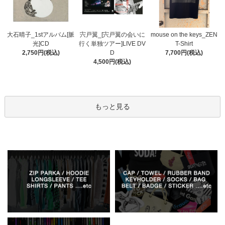
宍戸翼_[宍戸翼の会いに
大石晴子_1stアルバム[脈
mouse on the keys_ZEN
行く単独ツアー]LIVE DV
光]CD
T-Shirt
D
2,750円(税込)
7,700円(税込)
4,500円(税込)
もっと見る