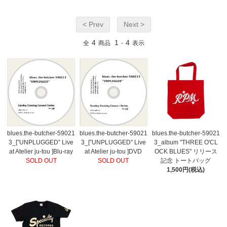
< Prev
Next >
4
1
4
全
商品
-
表示
blues.the-butcher-59021
blues.the-butcher-59021
blues.the-butcher-59021
3_[”UNPLUGGED” Live
3_[”UNPLUGGED” Live
3_album "THREE O'CL
at Atelier ju-tou ]Blu-ray
at Atelier ju-tou ]DVD
OCK BLUES" リリース
SOLD OUT
SOLD OUT
記念 トートバッグ
1,500円(税込)