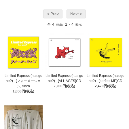
< Prev
Next >
4
1
4
全
商品
-
表示
Limited Express (has go
Limited Express (has go
Limited Express (has go
ne?) _[フォーメーショ
ne?) _[ALL AGES]CD
ne?) _[perfect ME]CD
ン]7inch
2,200円(税込)
2,420円(税込)
1,650円(税込)