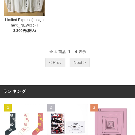
Limited Express(has go
ne?)_NEWロンT
3,300円(税込)
4
1
4
全
商品
-
表示
< Prev
Next >
ランキング
1
2
3