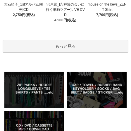
宍戸翼_[宍戸翼の会いに
大石晴子_1stアルバム[脈
mouse on the keys_ZEN
行く単独ツアー]LIVE DV
光]CD
T-Shirt
D
2,750円(税込)
7,700円(税込)
4,500円(税込)
もっと見る