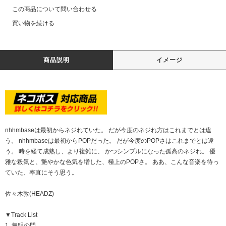
この商品について問い合わせる
買い物を続ける
商品説明
イメージ
nhhmbaseは最初からネジれていた。 だが今度のネジれ方はこれまでとは違
う。 nhhmbaseは最初からPOPだった。 だが今度のPOPさはこれまでとは違
う。 時を経て成熟し、より複雑に、 かつシンプルになった孤高のネジれ。 優
雅な殺気と、艶やかな色気を増した、極上のPOPさ。 ああ、こんな音楽を待っ
ていた、率直にそう思う。
佐々木敦(HEADZ)
▼Track List
1. 無明の門