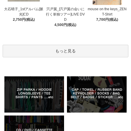
宍戸翼_[宍戸翼の会いに
大石晴子_1stアルバム[脈
mouse on the keys_ZEN
行く単独ツアー]LIVE DV
光]CD
T-Shirt
D
2,750円(税込)
7,700円(税込)
4,500円(税込)
もっと見る