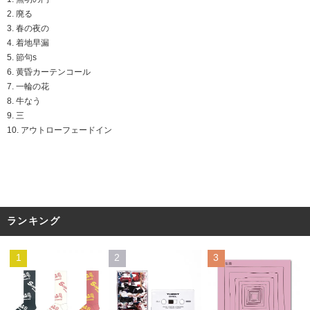
2. 廃る
3. 春の夜の
4. 着地早漏
5. 節句s
6. 黄昏カーテンコール
7. 一輪の花
8. 牛なう
9. 三
10. アウトローフェードイン
ランキング
1
2
3