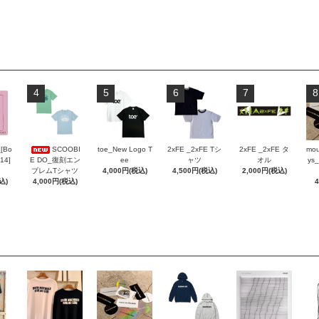
4
5
6
7
8
_[Bo
SCOOBI
toe_New Logo T
2xFE _2xFE Tシ
2xFE _2xFE タ
mou
 14]
E DO_復刻エン
ee
ャツ
オル
ys_
ブレムTシャツ
4,000円(税込)
4,500円(税込)
2,000円(税込)
込)
4,000円(税込)