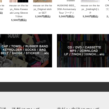
e ke
mouse on the ke
mouse on the ke
HUSKING BEE_
mouse on the ke
CR
irt
ys_Akira Kawas
ys_Original stick
30th Anniversary
ys _[midnight] L
ゴ
込)
aki Long Sleeve
er SET
Tour フーディ
P
T-Shirt
3,300円(税込)
5,500円(税込)
5,500円(税込)
2
5,500円(税込)