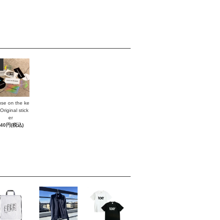
se on the ke
Original stick
er
440円(税込)