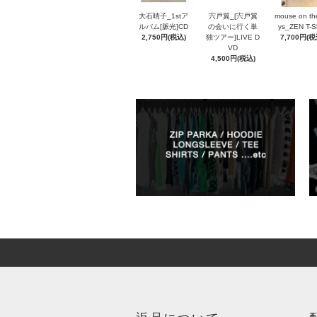
大石晴子_1stア
宍戸翼_[宍戸翼
mouse on th
ルバム[脈光]CD
の会いに行く単
ys_ZEN T-Sh
2,750円(税込)
独ツアー]LIVE D
7,700円(税
VD
4,500円(税込)