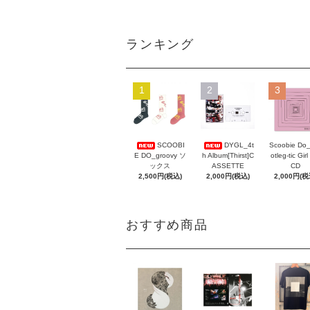
ランキング
1
2
3
Scoobie Do
SCOOBI
DYGL_4t
otleg-tic Girl
E DO_groovy ソ
h Album[Thirst]C
CD
ックス
ASSETTE
2,000円(税
2,500円(税込)
2,000円(税込)
おすすめ商品