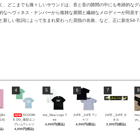
く、どこまでも痛々しいサウンドは、音と音の隙間の中にも奇跡的なグ
的なへヴィネス・ナンバーから複雑な展開と繊細なメロディーが同居する、
と新しい歌詞によって生まれ変わった屈指の名曲、など、正に新生54-7
4
5
6
7
8
_[Bo
SCOOBI
toe_New Logo T
2xFE _2xFE Tシ
2xFE _2xFE タ
mou
 14]
E DO_復刻エン
ee
ャツ
オル
ys_
ブレムTシャツ
4,000円(税込)
4,500円(税込)
2,000円(税込)
込)
4,000円(税込)