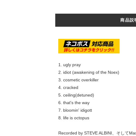
商品説
1. ugly pray
2. idiot (awakening of the Noex)
3. cosmetic overkiller
4. cracked
5. ceiling(detuned)
6. that's the way
7. bloomin' idigott
8. life is octopus
Recorded by STEVE ALBINI、