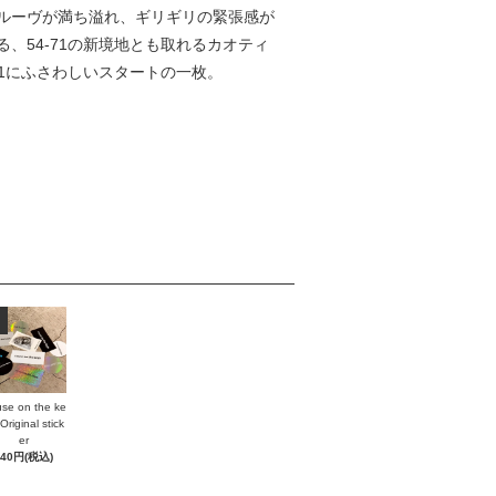
ルーヴが満ち溢れ、ギリギリの緊張感が
54-71の新境地とも取れるカオティ
1にふさわしいスタートの一枚。
se on the ke
Original stick
er
440円(税込)