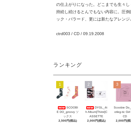
の仕上がりになった。どこまでも生々し
持続し続けるとんでもない内容に。圧倒
ック・バラード、更には新たなアレンジ
ctrd003 / CD / 09.19.2008
ランキング
1
2
3
Scoobie Do
SCOOBI
DYGL_4t
otleg-tic Girl
E DO_groovy ソ
h Album[Thirst]C
CD
ックス
ASSETTE
2,000円(税
2,500円(税込)
2,000円(税込)