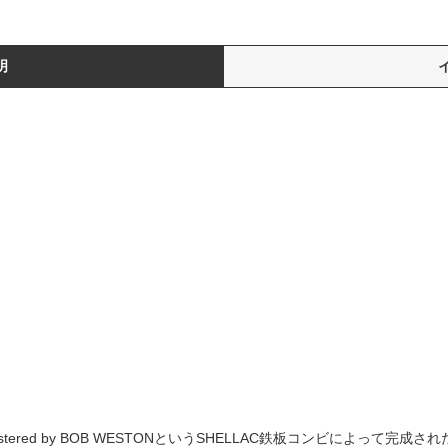
明
そしてMastered by BOB WESTONというSHELLAC鉄板コンビによって