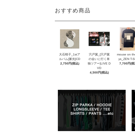
おすすめ商品
大石晴子_1stア
宍戸翼_[宍戸翼
mouse on th
ルバム[脈光]CD
の会いに行く単
ys_ZEN T-Sh
2,750円(税込)
独ツアー]LIVE D
7,700円(税
VD
4,500円(税込)