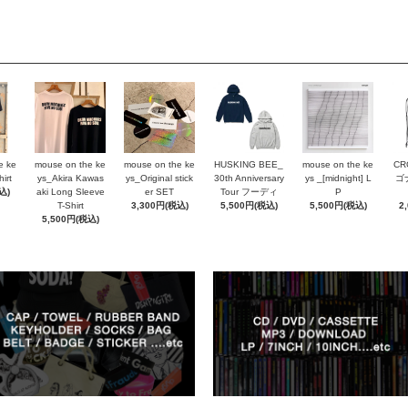
e ke
mouse on the ke
mouse on the ke
HUSKING BEE_
mouse on the ke
CR
irt
ys_Akira Kawas
ys_Original stick
30th Anniversary
ys _[midnight] L
ゴ
込)
aki Long Sleeve
er SET
Tour フーディ
P
T-Shirt
3,300円(税込)
5,500円(税込)
5,500円(税込)
2
5,500円(税込)