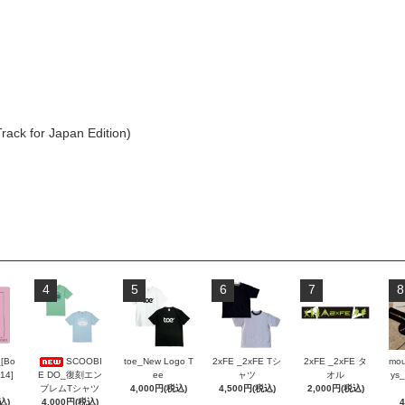
rack for Japan Edition)
4
5
6
7
8
_[Bo
SCOOBI
toe_New Logo T
2xFE _2xFE Tシ
2xFE _2xFE タ
mou
 14]
E DO_復刻エン
ee
ャツ
オル
ys_
ブレムTシャツ
4,000円(税込)
4,500円(税込)
2,000円(税込)
込)
4,000円(税込)