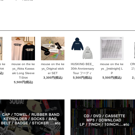
e ke
mouse on the ke
mouse on the ke
HUSKING BEE_
mouse on the ke
CR
irt
ys_Akira Kawas
ys_Original stick
30th Anniversary
ys _[midnight] L
ゴ
込)
aki Long Sleeve
er SET
Tour フーディ
P
T-Shirt
3,300円(税込)
5,500円(税込)
5,500円(税込)
2
5,500円(税込)