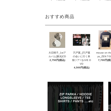
おすすめ商品
大石晴子_1stア
宍戸翼_[宍戸翼
mouse on th
ルバム[脈光]CD
の会いに行く単
ys_ZEN T-Sh
2,750円(税込)
独ツアー]LIVE D
7,700円(税
VD
4,500円(税込)