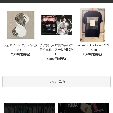
宍戸翼_[宍戸翼の会いに
大石晴子_1stアルバム[脈
mouse on the keys_ZEN
行く単独ツアー]LIVE DV
光]CD
T-Shirt
D
2,750円(税込)
7,700円(税込)
4,500円(税込)
もっと見る