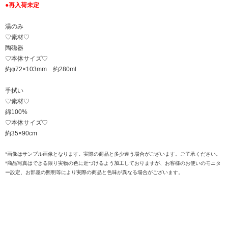
●再入荷未定
湯のみ
♡素材♡
陶磁器
♡本体サイズ♡
約φ72×103mm 約280ml
手拭い
♡素材♡
綿100%
♡本体サイズ♡
約35×90cm
*画像はサンプル画像となります。実際の商品と多少違う場合がございます。ご了承ください。
*商品写真はできる限り実物の色に近づけるよう加工しておりますが、お客様のお使いのモニタ
ー設定、お部屋の照明等により実際の商品と色味が異なる場合がございます。