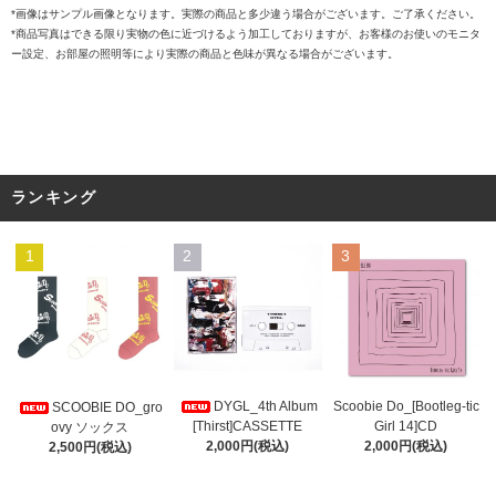
*画像はサンプル画像となります。実際の商品と多少違う場合がございます。ご了承ください。
*商品写真はできる限り実物の色に近づけるよう加工しておりますが、お客様のお使いのモニタ
ー設定、お部屋の照明等により実際の商品と色味が異なる場合がございます。
ランキング
1
2
3
DYGL_4th Album
Scoobie Do_[Bootleg-tic
SCOOBIE DO_gro
[Thirst]CASSETTE
Girl 14]CD
ovy ソックス
2,000円(税込)
2,000円(税込)
2,500円(税込)