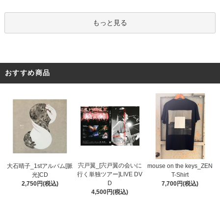
もっと見る
おすすめ商品
宍戸翼_[宍戸翼の会いに
大石晴子_1stアルバム[脈
mouse on the keys_ZEN
行く単独ツアー]LIVE DV
光]CD
T-Shirt
D
2,750円(税込)
7,700円(税込)
4,500円(税込)