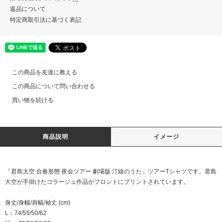
返品について
特定商取引法に基づく表記
この商品を友達に教える
この商品について問い合わせる
買い物を続ける
商品説明
イメージ
「君島大空 合奏形態 夜会ツアー 劇場版 汀線のうた」ツアーTシャツです。君島
大空が手掛けたコラージュ作品がフロントにプリントされています。
身丈/身幅/肩幅/袖丈 (cm)
L：74/55/50/62