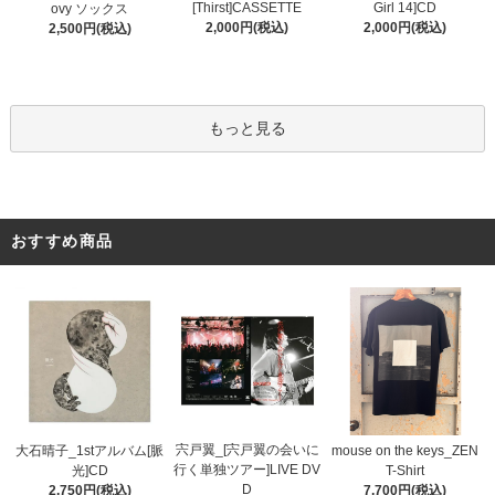
[Thirst]CASSETTE
Girl 14]CD
ovy ソックス
2,000円(税込)
2,000円(税込)
2,500円(税込)
もっと見る
おすすめ商品
宍戸翼_[宍戸翼の会いに
大石晴子_1stアルバム[脈
mouse on the keys_ZEN
行く単独ツアー]LIVE DV
光]CD
T-Shirt
D
2,750円(税込)
7,700円(税込)