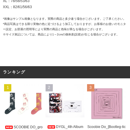
XL：78/58/53/63
XXL：82/61/56/63
*画像はサンプル画像となります。実際の商品と多少違う場合がございます。ご了承ください。
*商品写真はできる限り実物の色に近づけるよう加工しておりますが、お客様のお使いのモニタ
ー設定、お部屋の照明等により実際の商品と色味が異なる場合がございます。
※サイズ表記については、商品により1～2cmの個体差(誤差)が生じる場合がございます。
ランキング
1
2
3
DYGL_4th Album
Scoobie Do_[Bootleg-tic
SCOOBIE DO_gro