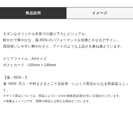
商品説明
イメージ
モダンなオリジナル衣装での撮り下ろしビジュアル。
軽やかで華やかな、蓮-REN-のパフォーマンスを彷彿とさせるデザイン。
普段使いしやすい爽やかさと、アートのような上品さを兼ね備えています。
クリアファイル：A4サイズ
ポストカード：100mm × 148mm
【蓮－REN－】
蓮 -REN- 尺八・中村まさきと二十五絃箏・いぶくろ聖志からなる和楽器ユニッ
ト。
※サイズ表記については、商品により1～2cmの個体差(誤差)が生じる場合がございます。
※画像はイメージです。実際の商品とは異なる場合がございます。