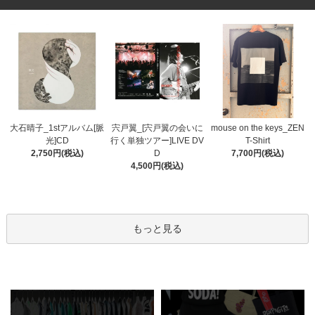
宍戸翼_[宍戸翼の会いに
大石晴子_1stアルバム[脈
mouse on the keys_ZEN
行く単独ツアー]LIVE DV
光]CD
T-Shirt
D
2,750円(税込)
7,700円(税込)
4,500円(税込)
もっと見る