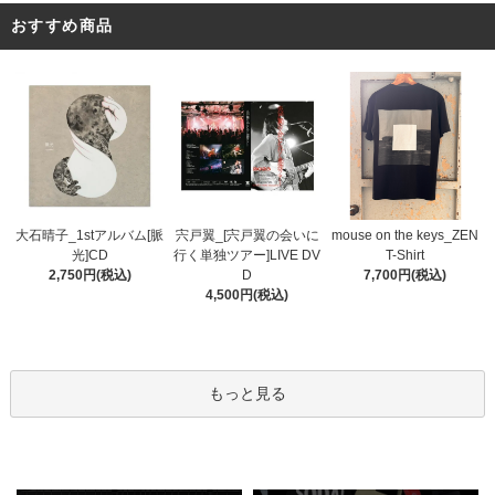
おすすめ商品
宍戸翼_[宍戸翼の会いに
大石晴子_1stアルバム[脈
mouse on the keys_ZEN
行く単独ツアー]LIVE DV
光]CD
T-Shirt
D
2,750円(税込)
7,700円(税込)
4,500円(税込)
もっと見る