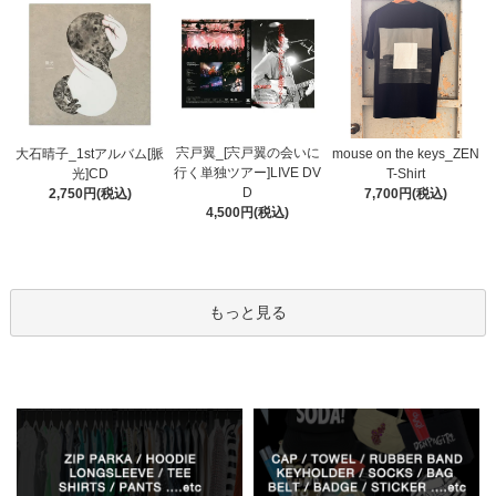
宍戸翼_[宍戸翼の会いに
大石晴子_1stアルバム[脈
mouse on the keys_ZEN
行く単独ツアー]LIVE DV
光]CD
T-Shirt
D
2,750円(税込)
7,700円(税込)
4,500円(税込)
もっと見る