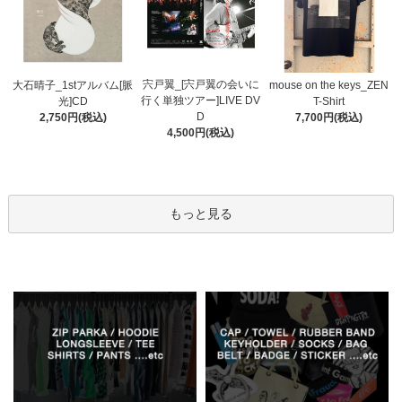
宍戸翼_[宍戸翼の会いに
大石晴子_1stアルバム[脈
mouse on the keys_ZEN
行く単独ツアー]LIVE DV
光]CD
T-Shirt
D
2,750円(税込)
7,700円(税込)
4,500円(税込)
もっと見る