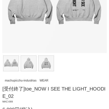
machupicchu-industrias
WEAR
[受付終了]toe_NOW I SEE THE LIGHT_HOODI
E_02
MAC-089