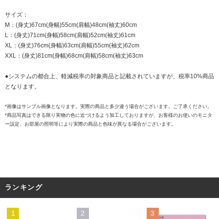
サイズ：
M：(身丈)67cm(身幅)55cm(肩幅)48cm(袖丈)60cm
L：(身丈)71cm(身幅)58cm(肩幅)52cm(袖丈)61cm
XL：(身丈)76cm(身幅)63cm(肩幅)55cm(袖丈)62cm
XXL：(身丈)81cm(身幅)68cm(肩幅)58cm(袖丈)63cm
●システムの都合上、軽減税率の対象商品と記載されていますが、税率10%商品
となります。
*画像はサンプル画像となります。実際の商品と多少違う場合がございます。ご了承ください。
*商品写真はできる限り実物の色に近づけるよう加工しておりますが、お客様のお使いのモニタ
ー設定、お部屋の照明等により実際の商品と色味が異なる場合がございます。
ランキング
1
2
3