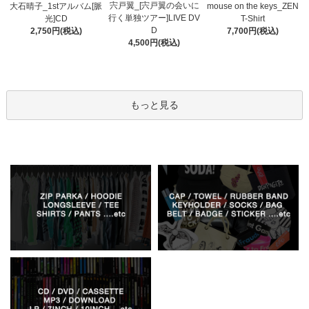
宍戸翼_[宍戸翼の会いに
大石晴子_1stアルバム[脈
mouse on the keys_ZEN
行く単独ツアー]LIVE DV
光]CD
T-Shirt
D
2,750円(税込)
7,700円(税込)
4,500円(税込)
もっと見る