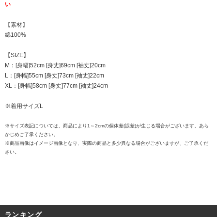
い
【素材】
綿100%
【SIZE】
M：[身幅]52cm [身丈]69cm [袖丈]20cm
L：[身幅]55cm [身丈]73cm [袖丈]22cm
XL：[身幅]58cm [身丈]77cm [袖丈]24cm
※着用サイズL
※サイズ表記については、商品により1～2cmの個体差(誤差)が生じる場合がございます。あら
かじめご了承ください。
※商品画像はイメージ画像となり、実際の商品と多少異なる場合がございますが、ご了承くだ
さい。
ランキング