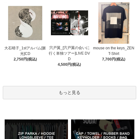
宍戸翼_[宍戸翼の会いに
大石晴子_1stアルバム[脈
mouse on the keys_ZEN
行く単独ツアー]LIVE DV
光]CD
T-Shirt
D
2,750円(税込)
7,700円(税込)
4,500円(税込)
もっと見る