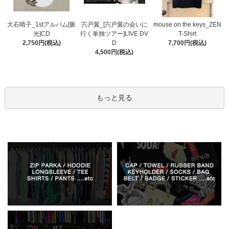
宍戸翼_[宍戸翼の会いに
大石晴子_1stアルバム[脈
mouse on the keys_ZEN
行く単独ツアー]LIVE DV
光]CD
T-Shirt
D
2,750円(税込)
7,700円(税込)
4,500円(税込)
もっと見る