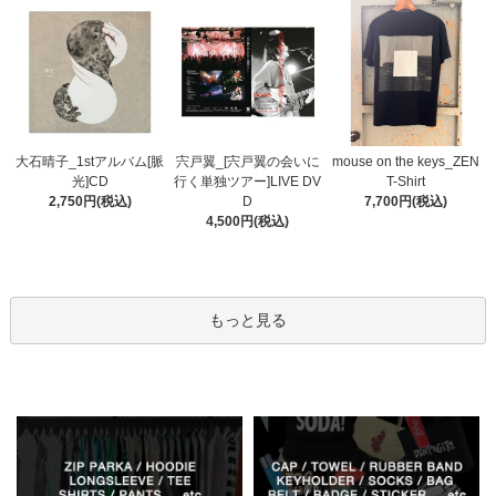
宍戸翼_[宍戸翼の会いに
大石晴子_1stアルバム[脈
mouse on the keys_ZEN
行く単独ツアー]LIVE DV
光]CD
T-Shirt
D
2,750円(税込)
7,700円(税込)
4,500円(税込)
もっと見る