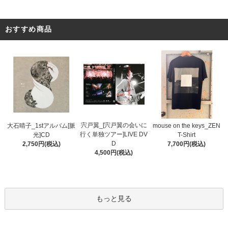
おすすめ商品
宍戸翼_[宍戸翼の会いに
大石晴子_1stアルバム[脈
mouse on the keys_ZEN
行く単独ツアー]LIVE DV
光]CD
T-Shirt
D
2,750円(税込)
7,700円(税込)
4,500円(税込)
もっと見る