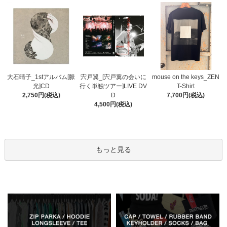
宍戸翼_[宍戸翼の会いに
大石晴子_1stアルバム[脈
mouse on the keys_ZEN
行く単独ツアー]LIVE DV
光]CD
T-Shirt
D
2,750円(税込)
7,700円(税込)
4,500円(税込)
もっと見る