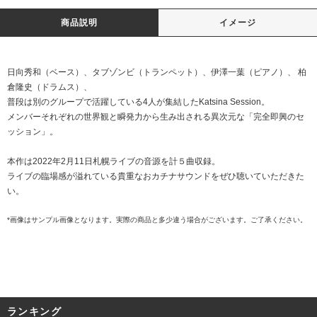
商品説明
イメージ
日向秀和（ベース）、タブゾンビ（トランペット）、伊澤一葉（ピアノ）、 柏
倉隆史（ドラムス）、
普段は別のグループで活躍している4人が集結したKatsina Session。
メンバーそれぞれの世界観と瞬発力から生み出される異次元な「完全即興のセ
ッション」。
本作は2022年2月11日札幌ライブの音源を計５曲収録。
ライブの臨場感が溢れている貴重なおカチナサウンドをぜひ聴いていただきた
い。
*画像はサンプル画像となります。実際の商品と多少違う場合がございます。ご了承ください。
ランキング