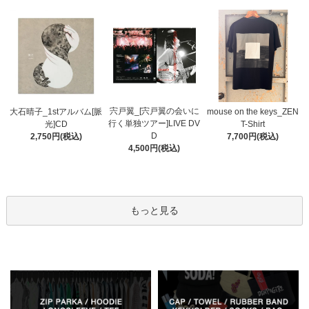
宍戸翼_[宍戸翼の会いに
大石晴子_1stアルバム[脈
mouse on the keys_ZEN
行く単独ツアー]LIVE DV
光]CD
T-Shirt
D
2,750円(税込)
7,700円(税込)
4,500円(税込)
もっと見る