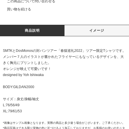
この商品について問い合わせる
買い物を続ける
商品説明
イメージ
SMTKとDosMonosの対バンツアー「春猿巡礼2022」ツアー限定Tシャツです。
メンバー７人のイラストが書かれたフライヤーにもなっているデザインを、大
きく胸元にプリントしました。
オレンジが映えて可愛いです！
designed by Yoh Ishiwaka
BODY:GILDAN2000
サイズ：身丈/身幅/袖丈
L:76/56/49
XL:79/61/53
*画像はサンプル画像となります。実際の商品と多少違う場合がございます。ご了承ください。
*商品写真はできる限り実物の色に近づけるよう加工しておりますが、お客様のお使いのモニタ