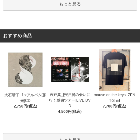
もっと見る
おすすめ商品
宍戸翼_[宍戸翼の会いに
大石晴子_1stアルバム[脈
mouse on the keys_ZEN
行く単独ツアー]LIVE DV
光]CD
T-Shirt
D
2,750円(税込)
7,700円(税込)
4,500円(税込)
もっと見る