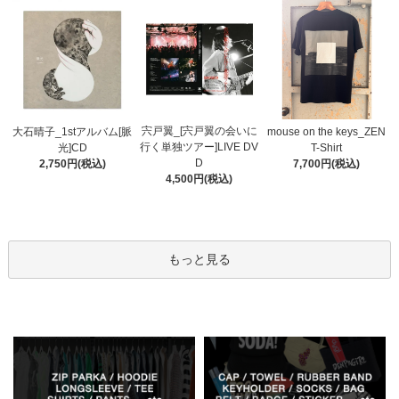
宍戸翼_[宍戸翼の会いに
大石晴子_1stアルバム[脈
mouse on the keys_ZEN
行く単独ツアー]LIVE DV
光]CD
T-Shirt
D
2,750円(税込)
7,700円(税込)
4,500円(税込)
もっと見る