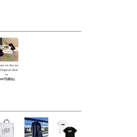
se on the ke
Original stick
er
440円(税込)