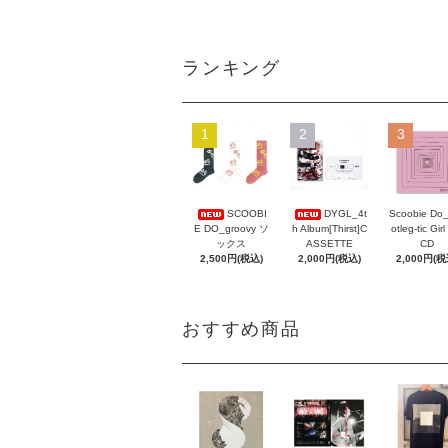
ランキング
1
2
3
Scoobie Do
SCOOBI
DYGL_4t
otleg-tic Girl
E DO_groovy ソ
h Album[Thirst]C
CD
ックス
ASSETTE
2,000円(税
2,500円(税込)
2,000円(税込)
おすすめ商品