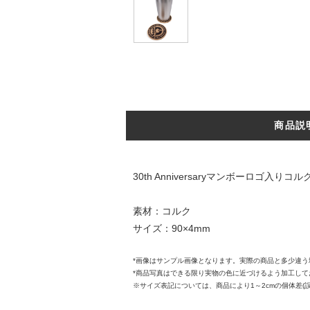
商品説
30th Anniversaryマンボーロゴ入
素材：コルク
サイズ：90×4mm
*画像はサンプル画像となります。実際の商品と多少違
*商品写真はできる限り実物の色に近づけるよう加工し
※サイズ表記については、商品により1～2cmの個体差(