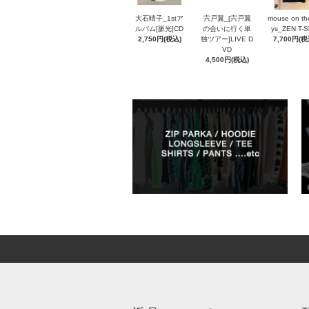
大石晴子_1stア
宍戸翼_[宍戸翼
mouse on th
ルバム[脈光]CD
の会いに行く単
ys_ZEN T-Sh
2,750円(税込)
独ツアー]LIVE D
7,700円(税
VD
4,500円(税込)