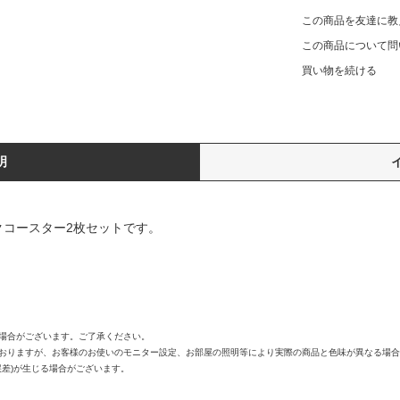
この商品を友達に教
この商品について問
買い物を続ける
明
りコルクコースター2枚セットです。
う場合がございます。ご了承ください。
ておりますが、お客様のお使いのモニター設定、お部屋の照明等により実際の商品と色味が異なる場
誤差)が生じる場合がございます。