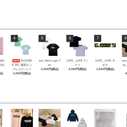
4
5
6
7
8
_[Bo
SCOOBI
toe_New Logo T
2xFE _2xFE Tシ
2xFE _2xFE タ
mou
 14]
E DO_復刻エン
ee
ャツ
オル
ys_
ブレムTシャツ
4,000円(税込)
4,500円(税込)
2,000円(税込)
込)
4,000円(税込)