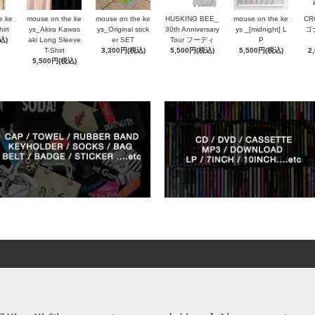
e ke
mouse on the ke
mouse on the ke
HUSKING BEE_
mouse on the ke
CR
irt
ys_Akira Kawas
ys_Original stick
30th Anniversary
ys _[midnight] L
ゴ
込)
aki Long Sleeve
er SET
Tour フーディ
P
T-Shirt
3,300円(税込)
5,500円(税込)
5,500円(税込)
2
5,500円(税込)