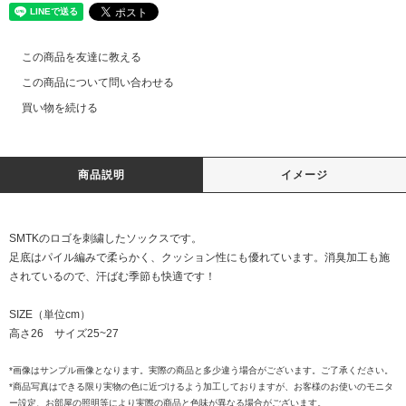
この商品を友達に教える
この商品について問い合わせる
買い物を続ける
商品説明
イメージ
SMTKのロゴを刺繍したソックスです。
足底はパイル編みで柔らかく、クッション性にも優れています。消臭加工も施
されているので、汗ばむ季節も快適です！
SIZE（単位cm）
高さ26 サイズ25~27
*画像はサンプル画像となります。実際の商品と多少違う場合がございます。ご了承ください。
*商品写真はできる限り実物の色に近づけるよう加工しておりますが、お客様のお使いのモニタ
ー設定、お部屋の照明等により実際の商品と色味が異なる場合がございます。