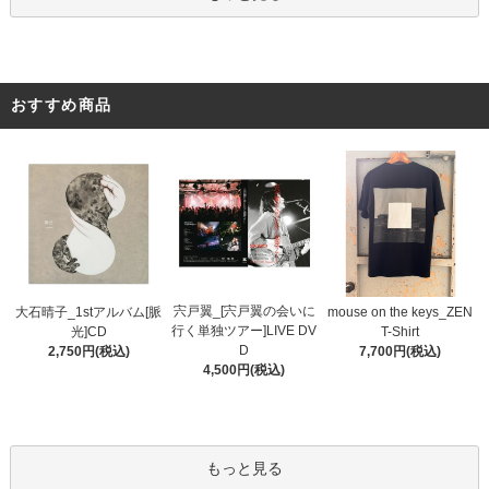
おすすめ商品
宍戸翼_[宍戸翼の会いに
大石晴子_1stアルバム[脈
mouse on the keys_ZEN
行く単独ツアー]LIVE DV
光]CD
T-Shirt
D
2,750円(税込)
7,700円(税込)
4,500円(税込)
もっと見る