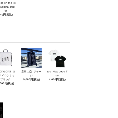
se on the ke
Original stick
er
440円(税込)
CK/LCKS_ロ
君島大空_ジャー
toe_New Logo T
ナイロンナッ
ジ
ee
プサック
9,000円(税込)
4,000円(税込)
,000円(税込)