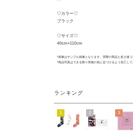
♡カラー♡
ブラック
♡サイズ♡
40cm×110cm
*画像はサンプル画像となります。実際の商品と多少違
*商品写真はできる限り実物の色に近づけるよう加工し
ランキング
1
2
3