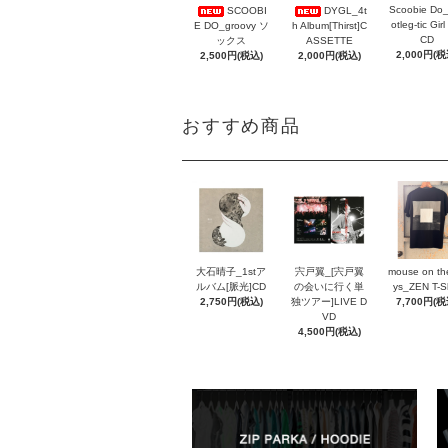
Scoobie Do
SCOOBI
DYGL_4t
otleg-tic Girl
E DO_groovy ソ
h Album[Thirst]C
CD
ックス
ASSETTE
2,000円(税
2,500円(税込)
2,000円(税込)
おすすめ商品
大石晴子_1stア
宍戸翼_[宍戸翼
mouse on th
ルバム[脈光]CD
の会いに行く単
ys_ZEN T-Sh
2,750円(税込)
独ツアー]LIVE D
7,700円(税
VD
4,500円(税込)