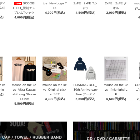
_[Bo
SCOOBI
toe_New Logo T
2xFE _2xFE Tシ
2xFE _2xFE タ
mou
 14]
E DO_復刻エン
ee
ャツ
オル
ys_
ブレムTシャツ
4,000円(税込)
4,500円(税込)
2,000円(税込)
込)
4,000円(税込)
e ke
mouse on the ke
mouse on the ke
HUSKING BEE_
mouse on the ke
CR
irt
ys_Akira Kawas
ys_Original stick
30th Anniversary
ys _[midnight] L
ゴ
込)
aki Long Sleeve
er SET
Tour フーディ
P
T-Shirt
3,300円(税込)
5,500円(税込)
5,500円(税込)
2
5,500円(税込)