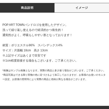
商品説明
イメージ
POP ART TOWNバンドロゴを使用したデザイン。
洗って繰り返し使えるので経済的かつ衛生的！
通気性がよく、呼吸もしやすい形となっております！
材質：ポリエステル96% スパンデックス4%
サイズ：片面幅 18cm 高さ 13cm
※上記サイズはあくまで目安です
※1cm程度前後する場合もございます。ご了承ください。
*画像はサンプル画像となります。実際の商品と多少違う場合がございます。ご了承ください。
*商品写真はできる限り実物の色に近づけるよう加工しておりますが、お客様のお使いのモニタ
ー設定、お部屋の照明等により実際の商品と色味が異なる場合がございます。