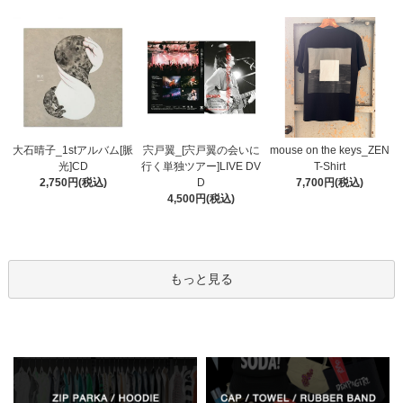
宍戸翼_[宍戸翼の会いに
大石晴子_1stアルバム[脈
mouse on the keys_ZEN
行く単独ツアー]LIVE DV
光]CD
T-Shirt
D
2,750円(税込)
7,700円(税込)
4,500円(税込)
もっと見る