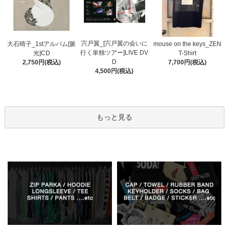
宍戸翼_[宍戸翼の会いに
大石晴子_1stアルバム[脈
mouse on the keys_ZEN
行く単独ツアー]LIVE DV
光]CD
T-Shirt
D
2,750円(税込)
7,700円(税込)
4,500円(税込)
もっと見る