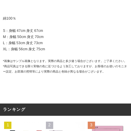
綿100％
S：身幅 47cm 身丈 67cm
M：身幅 50cm 身丈 70cm
L：身幅 53cm 身丈 73cm
XL：身幅 56cm 身丈 75cm
*画像はサンプル画像となります。実際の商品と多少違う場合がございます。ご了承ください。
*商品写真はできる限り実物の色に近づけるよう加工しておりますが、お客様のお使いのモニタ
ー設定、お部屋の照明等により実際の商品と色味が異なる場合がございます。
ランキング
1
2
3