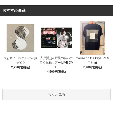
おすすめ商品
宍戸翼_[宍戸翼の会いに
大石晴子_1stアルバム[脈
mouse on the keys_ZEN
行く単独ツアー]LIVE DV
光]CD
T-Shirt
D
2,750円(税込)
7,700円(税込)
4,500円(税込)
もっと見る