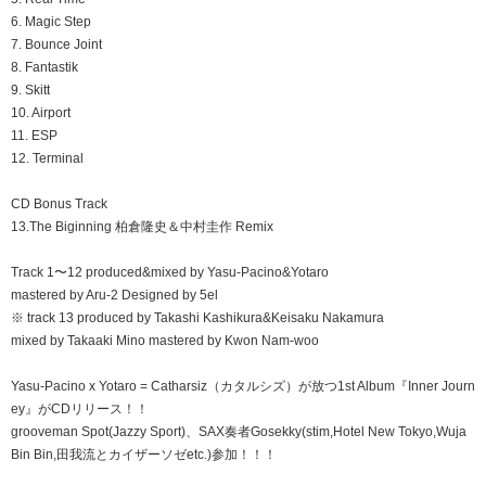
6. Magic Step
7. Bounce Joint
8. Fantastik
9. Skitt
10. Airport
11. ESP
12. Terminal
CD Bonus Track
13.The Biginning 柏倉隆史＆中村圭作 Remix
Track 1〜12 produced&mixed by Yasu-Pacino&Yotaro
mastered by Aru-2 Designed by 5el
※ track 13 produced by Takashi Kashikura&Keisaku Nakamura
mixed by Takaaki Mino mastered by Kwon Nam-woo
Yasu-Pacino x Yotaro = Catharsiz（カタルシズ）が放つ1st Album『Inner Journ
ey』がCDリリース！！
grooveman Spot(Jazzy Sport)、SAX奏者Gosekky(stim,Hotel New Tokyo,Wuja
Bin Bin,田我流とカイザーソゼetc.)参加！！！