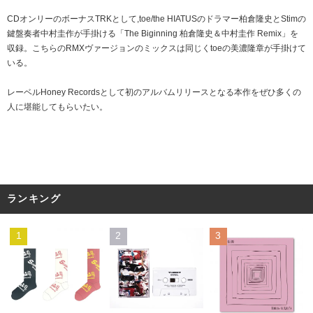
CDオンリーのボーナスTRKとして,toe/the HIATUSのドラマー柏倉隆史とStimの
鍵盤奏者中村圭作が手掛ける「The Biginning 柏倉隆史＆中村圭作 Remix」を
収録。こちらのRMXヴァージョンのミックスは同じくtoeの美濃隆章が手掛けて
いる。
レーベルHoney Recordsとして初のアルバムリリースとなる本作をぜひ多くの
人に堪能してもらいたい。
ランキング
1
2
3