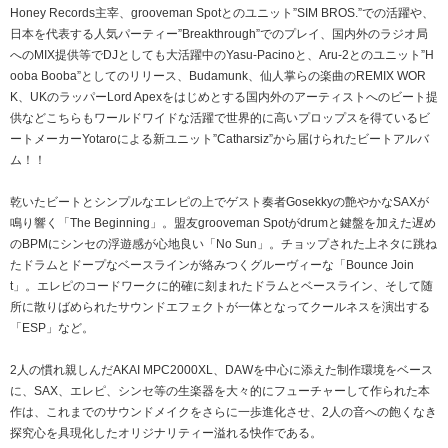
Honey Records主宰、grooveman Spotとのユニット”SIM BROS.”での活躍や、
日本を代表する人気パーティー”Breakthrough”でのプレイ、国内外のラジオ局
へのMIX提供等でDJとしても大活躍中のYasu-Pacinoと、Aru-2とのユニット”H
ooba Booba”としてのリリース、Budamunk、仙人掌らの楽曲のREMIX WOR
K、UKのラッパーLord Apexをはじめとする国内外のアーティストへのビート提
供などこちらもワールドワイドな活躍で世界的に高いプロップスを得ているビ
ートメーカーYotaroによる新ユニット”Catharsiz”から届けられたビートアルバ
ム！！
乾いたビートとシンプルなエレピの上でゲスト奏者Gosekkyの艶やかなSAXが
鳴り響く「The Beginning」。盟友grooveman Spotがdrumと鍵盤を加えた遅め
のBPMにシンセの浮遊感が心地良い「No Sun」。チョップされた上ネタに跳ね
たドラムとドープなベースラインが絡みつくグルーヴィーな「Bounce Join
t」。エレピのコードワークに的確に刻まれたドラムとベースライン、そして随
所に散りばめられたサウンドエフェクトが一体となってクールネスを演出する
「ESP」など。
2人の慣れ親しんだAKAI MPC2000XL、DAWを中心に添えた制作環境をベース
に、SAX、エレピ、シンセ等の生楽器を大々的にフューチャーして作られた本
作は、これまでのサウンドメイクをさらに一歩進化させ、2人の音への飽くなき
探究心を具現化したオリジナリティー溢れる快作である。