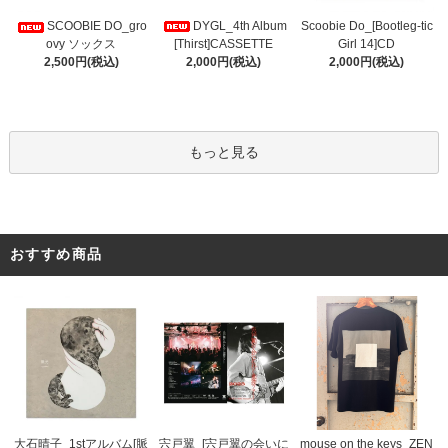
DYGL_4th Album
Scoobie Do_[Bootleg-tic
SCOOBIE DO_gro
[Thirst]CASSETTE
Girl 14]CD
ovy ソックス
2,000円(税込)
2,000円(税込)
2,500円(税込)
もっと見る
おすすめ商品
宍戸翼_[宍戸翼の会いに
大石晴子_1stアルバム[脈
mouse on the keys_ZEN