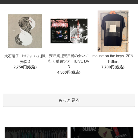
宍戸翼_[宍戸翼の会いに
大石晴子_1stアルバム[脈
mouse on the keys_ZEN
行く単独ツアー]LIVE DV
光]CD
T-Shirt
D
2,750円(税込)
7,700円(税込)
4,500円(税込)
もっと見る