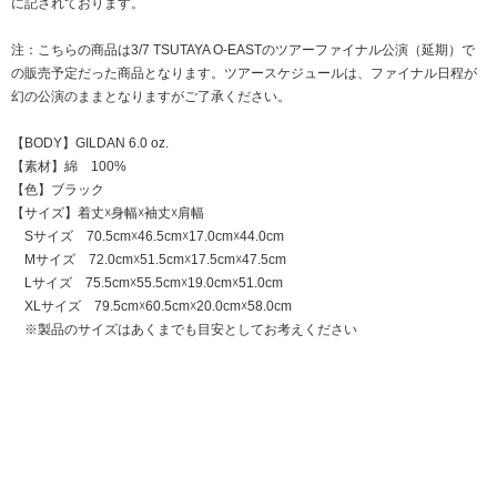
に記されております。
注：こちらの商品は3/7 TSUTAYA O-EASTのツアーファイナル公演（延期）で
の販売予定だった商品となります。ツアースケジュールは、ファイナル日程が
幻の公演のままとなりますがご了承ください。
【BODY】GILDAN 6.0 oz.
【素材】綿 100%
【色】ブラック
【サイズ】着丈☓身幅☓袖丈☓肩幅
Sサイズ 70.5cm☓46.5cm☓17.0cm☓44.0cm
Mサイズ 72.0cm☓51.5cm☓17.5cm☓47.5cm
Lサイズ 75.5cm☓55.5cm☓19.0cm☓51.0cm
XLサイズ 79.5cm☓60.5cm☓20.0cm☓58.0cm
※製品のサイズはあくまでも目安としてお考えください