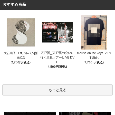
おすすめ商品
宍戸翼_[宍戸翼の会いに
大石晴子_1stアルバム[脈
mouse on the keys_ZEN
行く単独ツアー]LIVE DV
光]CD
T-Shirt
D
2,750円(税込)
7,700円(税込)
4,500円(税込)
もっと見る