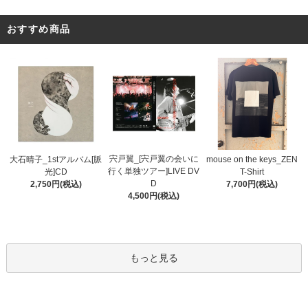
おすすめ商品
宍戸翼_[宍戸翼の会いに
大石晴子_1stアルバム[脈
mouse on the keys_ZEN
行く単独ツアー]LIVE DV
光]CD
T-Shirt
D
2,750円(税込)
7,700円(税込)
4,500円(税込)
もっと見る