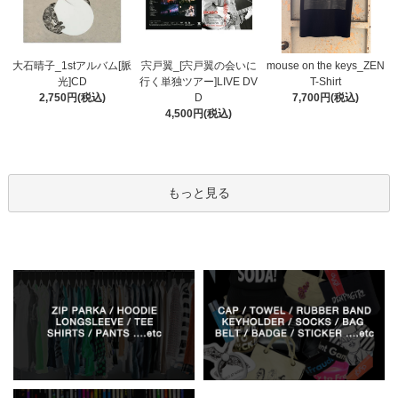
宍戸翼_[宍戸翼の会いに
大石晴子_1stアルバム[脈
mouse on the keys_ZEN
行く単独ツアー]LIVE DV
光]CD
T-Shirt
D
2,750円(税込)
7,700円(税込)
4,500円(税込)
もっと見る