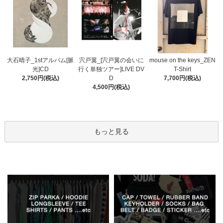
宍戸翼_[宍戸翼の会いに
大石晴子_1stアルバム[脈
mouse on the keys_ZEN
行く単独ツアー]LIVE DV
光]CD
T-Shirt
D
2,750円(税込)
7,700円(税込)
4,500円(税込)
もっと見る