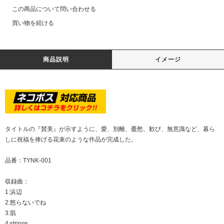
この商品について問い合わせる
買い物を続ける
商品説明
イメージ
タイトルの『賛美』が示すように、愛、別離、憂愁、歓び、無意識など、暮ら
しに祝福を捧げる花束のような作品が完成した。
品番：TYNK-001
収録曲：
1:浜辺
2:怒らないでね
3:肌
4:strings