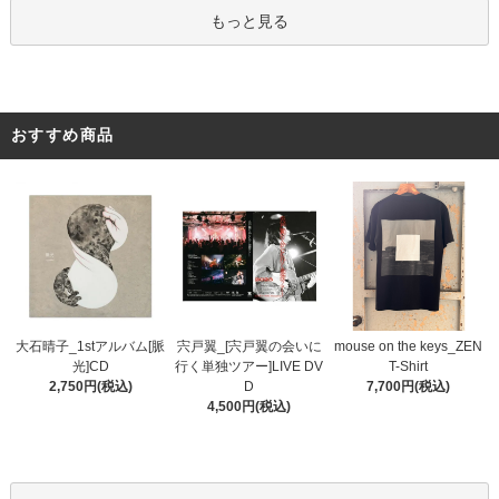
もっと見る
おすすめ商品
宍戸翼_[宍戸翼の会いに
大石晴子_1stアルバム[脈
mouse on the keys_ZEN
行く単独ツアー]LIVE DV
光]CD
T-Shirt
D
2,750円(税込)
7,700円(税込)
4,500円(税込)