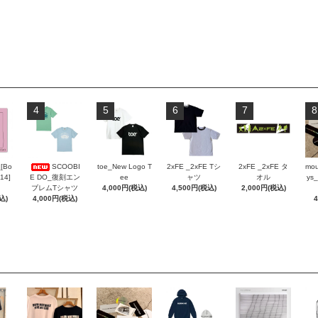
4
5
6
7
8
_[Bo
SCOOBI
toe_New Logo T
2xFE _2xFE Tシ
2xFE _2xFE タ
mou
 14]
E DO_復刻エン
ee
ャツ
オル
ys_
ブレムTシャツ
4,000円(税込)
4,500円(税込)
2,000円(税込)
込)
4,000円(税込)