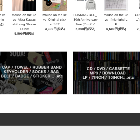
e ke
mouse on the ke
mouse on the ke
HUSKING BEE_
mouse on the ke
CR
irt
ys_Akira Kawas
ys_Original stick
30th Anniversary
ys _[midnight] L
ゴ
込)
aki Long Sleeve
er SET
Tour フーディ
P
T-Shirt
3,300円(税込)
5,500円(税込)
5,500円(税込)
2
5,500円(税込)