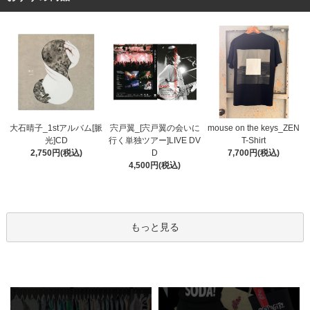
宍戸翼_[宍戸翼の会いに
大石晴子_1stアルバム[脈
mouse on the keys_ZEN
行く単独ツアー]LIVE DV
光]CD
T-Shirt
D
2,750円(税込)
7,700円(税込)
4,500円(税込)
もっと見る