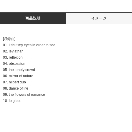
商品説明
イメージ
[収録曲]
01. i shut my eyes in order to see
02. leviathan
03. reflexion
04. obsession
05. the lonely crowd
06. mirror of nature
07. hilbert dub
08. dance of life
09. the flowers of romance
10. le gibet