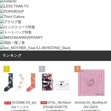
ランキング
1
2
3
DYGL_4th Album
Scoobie Do_[Bootleg-tic
SCOOBIE DO_gro
[Thirst]CASSETTE
Girl 14]CD
ovy ソックス