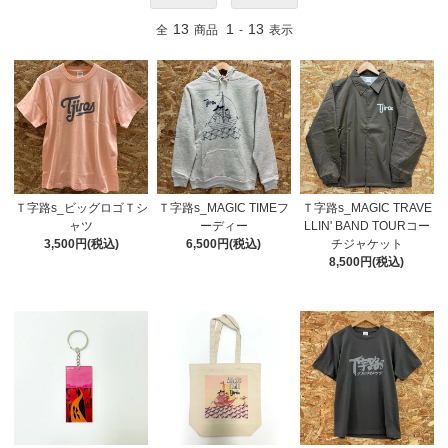
13
1
13
全
商品
-
表示
Ｔ字路s_ビッグロゴＴシ
Ｔ字路s_MAGIC TIMEフ
Ｔ字路s_MAGIC TRAVE
ャツ
ーディー
LLIN' BAND TOURコー
3,500円(税込)
6,500円(税込)
チジャケット
8,500円(税込)