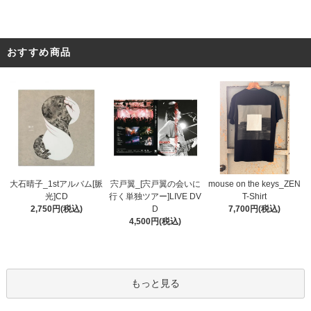
おすすめ商品
宍戸翼_[宍戸翼の会いに
大石晴子_1stアルバム[脈
mouse on the keys_ZEN
行く単独ツアー]LIVE DV
光]CD
T-Shirt
D
2,750円(税込)
7,700円(税込)
4,500円(税込)
もっと見る