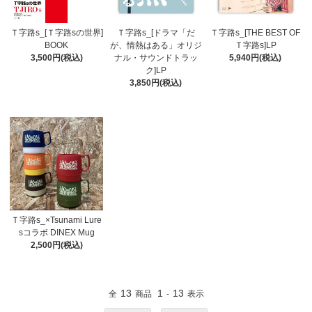
Ｔ字路s_[Ｔ字路sの世界]
Ｔ字路s_[ドラマ「だ
Ｔ字路s_[THE BEST OF
BOOK
が、情熱はある」オリジ
Ｔ字路s]LP
3,500円(税込)
ナル・サウンドトラッ
5,940円(税込)
ク]LP
3,850円(税込)
Ｔ字路s_×Tsunami Lure
sコラボ DINEX Mug
2,500円(税込)
13
1
13
全
商品
-
表示