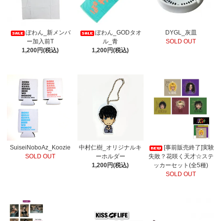
ぽわん_新メンバ
ぽわん_GODタオ
DYGL_灰皿
ー加入前T
ル_青
SOLD OUT
1,200円(税込)
1,200円(税込)
SuiseiNoboAz_Koozie
中村仁樹_オリジナルキ
[事前販売終了]実験
SOLD OUT
ーホルダー
失敗？花咲く天才☆ステ
1,200円(税込)
ッカーセット(全5種)
SOLD OUT