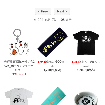
< Prev
Next >
224
73
108
全
商品
-
表示
[先行販売]四絃一撥ノ巻2
ぽわん_GODタオ
ぽわん_でゅんで
025_ボーリングキーホ
ル
ゅんT
ルダー
1,200円(税込)
1,200円(税込)
SOLD OUT