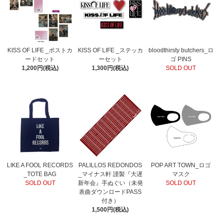
KISS OF LIFE _ポストカ
KISS OF LIFE _ステッカ
bloodthirsty butchers_ロ
ードセット
ーセット
ゴ PINS
1,200円(税込)
1,300円(税込)
SOLD OUT
LIKE A FOOL RECORDS
PALILLOS REDONDOS
POP ART TOWN_ロゴ
_TOTE BAG
_マイナス軒 謹製『大遅
マスク
SOLD OUT
新年会』手ぬぐい（未発
SOLD OUT
表曲ダウンロードPASS
付き）
1,500円(税込)