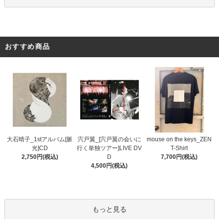
おすすめ商品
宍戸翼_[宍戸翼の会いに
大石晴子_1stアルバム[脈
mouse on the keys_ZEN
行く単独ツアー]LIVE DV
光]CD
T-Shirt
D
2,750円(税込)
7,700円(税込)
4,500円(税込)
もっと見る