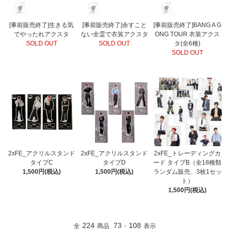
[事前販売終了]生きる気
[事前販売終了]余すこと
[事前販売終了]BANG A G
でやったれアクスタ
ない全霊で衣装アクスタ
ONG TOUR 衣装アクス
SOLD OUT
SOLD OUT
タ(全6種)
SOLD OUT
2xFE_アクリルスタンド
2xFE_アクリルスタンド
2xFE_トレーディングカ
タイプC
タイプD
ード タイプB（全18種類
1,500円(税込)
1,500円(税込)
ランダム販売、3枚1セッ
ト）
1,500円(税込)
224
73
108
全
商品
-
表示